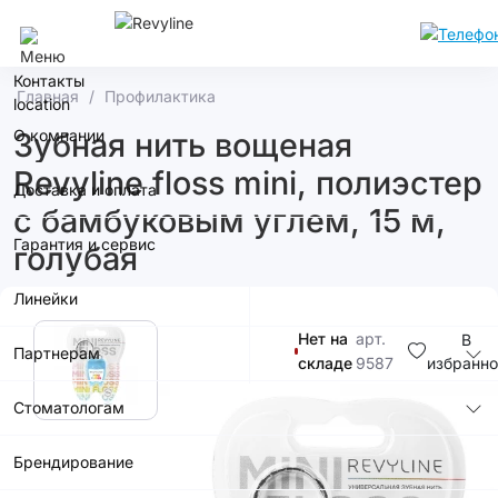
Сочи
Контакты
Главная
Профилактика
О компании
Зубная нить вощеная
Revyline floss mini, полиэстер
Доставка и оплата
с бамбуковым углем, 15 м,
Гарантия и сервис
голубая
Линейки
Нет на
арт.
В
Партнерам
складе
9587
избранно
Стоматологам
290р.
Брендирование
Купить в