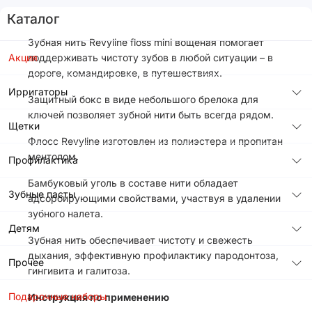
Каталог
Зубная нить Revyline floss mini вощеная помогает
Акция
поддерживать чистоту зубов в любой ситуации – в
дороге, командировке, в путешествиях.
Ирригаторы
Защитный бокс в виде небольшого брелока для
ключей позволяет зубной нити быть всегда рядом.
Щетки
Флосс Revyline изготовлен из полиэстера и пропитан
ментолом.
Профилактика
Бамбуковый уголь в составе нити обладает
Зубные пасты
адсорбирующими свойствами, участвуя в удалении
зубного налета.
Детям
Зубная нить обеспечивает чистоту и свежесть
дыхания, эффективную профилактику пародонтоза,
Прочее
гингивита и галитоза.
Подарочные наборы
Инструкция по применению