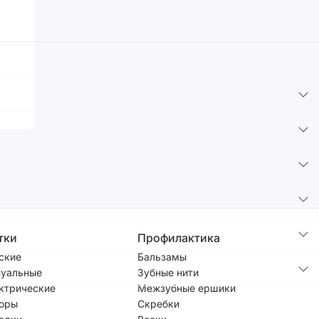
тки
Профилактика
ские
Бальзамы
уальные
Зубные нити
ктрические
Межзубные ершики
оры
Скребки