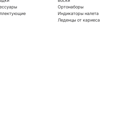
адки
Воски
ессуары
Ортонаборы
плектующие
Индикаторы налета
Леденцы от кариеса