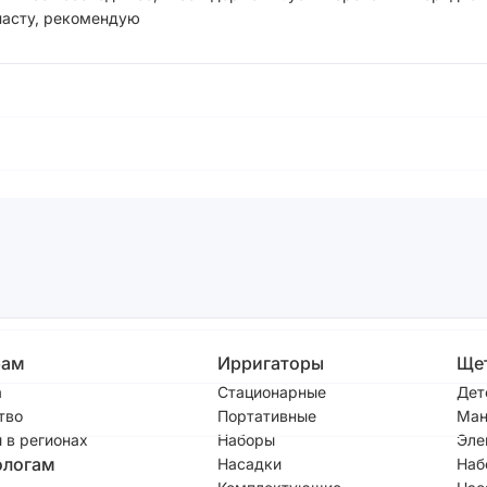
пасту, рекомендую
рам
Ирригаторы
Ще
а
Стационарные
Дет
тво
Портативные
Ман
 в регионах
Наборы
Эле
ологам
Насадки
Наб