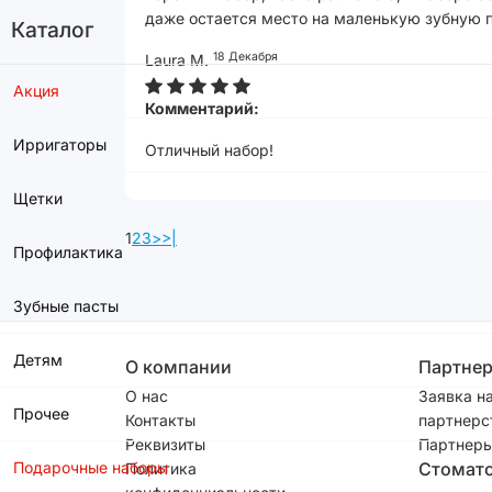
даже остается место на маленькую зубную 
Каталог
18 Декабря
Laura M.
Акция
Комментарий:
Ирригаторы
Отличный набор!
Щетки
1
2
3
>
>|
Профилактика
Зубные пасты
Детям
О компании
Партне
О нас
Заявка н
Прочее
Контакты
партнерс
Реквизиты
Партнеры
Подарочные наборы
Стомат
Политика