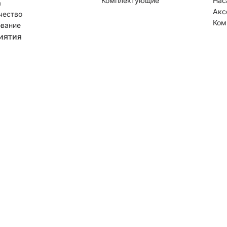
Комплектующие
Нас
а
Акс
чество
Ком
вание
иятия