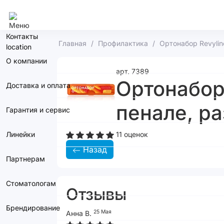
Сочи
Контакты
Главная
Профилактика
Ортонабор Revylin
О компании
арт. 7389
Ортонабор 
Доставка и оплата
пенале, р
Гарантия и сервис
Линейки
11 оценок
Назад
Партнерам
Стоматологам
Отзывы
Брендирование
25 Мая
Анна В.