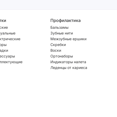
тки
Профилактика
ские
Бальзамы
уальные
Зубные нити
ктрические
Межзубные ершики
оры
Скребки
адки
Воски
ессуары
Ортонаборы
плектующие
Индикаторы налета
Леденцы от кариеса