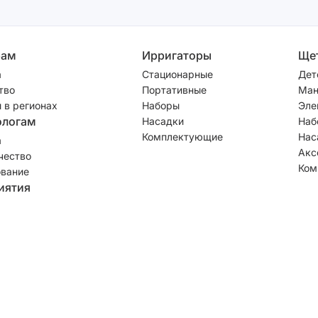
рам
Ирригаторы
Ще
а
Стационарные
Дет
тво
Портативные
Ман
 в регионах
Наборы
Эле
ологам
Насадки
Наб
Комплектующие
Нас
а
Акс
чество
Ком
вание
иятия