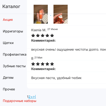
Каталог
Акция
27 Июня
Ksenia M.
Ирригаторы
Комментарий:
Щетки
вкусная очень! ощущение чистоты долго. по
Профилактика
21 Мая
В
Зубные пасты
Комментарий:
Детям
Вкусная паста, удобный тюбик
Прочее
1
2
>
>|
Подарочные наборы