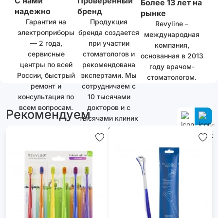
С нами
Проверенный
Более 13 лет на
надежно
бренд
рынке
Гарантия на
Продукция
Revyline –
электроприборы
бренда создается
международная
— 2 года,
при участии
компания,
сервисные
стоматологов и
основанная в 2013
центры по всей
рекомендована
году врачом-
России, быстрый
экспертами. Мы
стоматологом.
ремонт и
сотрудничаем с
консультация по
10 тысячами
всем вопросам.
докторов и с
Рекомендуем
тысячами клиник
как в России, так
и за ее
пределами.