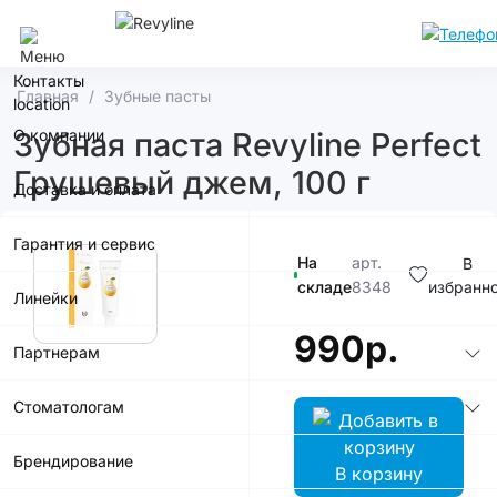
Сочи
Контакты
Главная
Зубные пасты
О компании
Зубная паста Revyline Perfect
Грушевый джем, 100 г
Доставка и оплата
Гарантия и сервис
На
арт.
В
складе
8348
избранн
Линейки
990р.
Партнерам
Стоматологам
Брендирование
В корзину