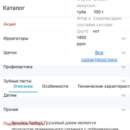
выпуска
г.
Каталог
туба
100 г
Фтор в
Хлоргексидин
Акция
составе
в составе
(ppm)
нет
1450
Ирригаторы
ppm
Все
Щетки
характеристики
Профилактика
Зубные пасты
Описание
Особенности
Технические характерист
Детям
Прочее
Revyline Perfect Грушевый джем является
Подарочные наборы
продуктом премиального сегмента с отбеливающим