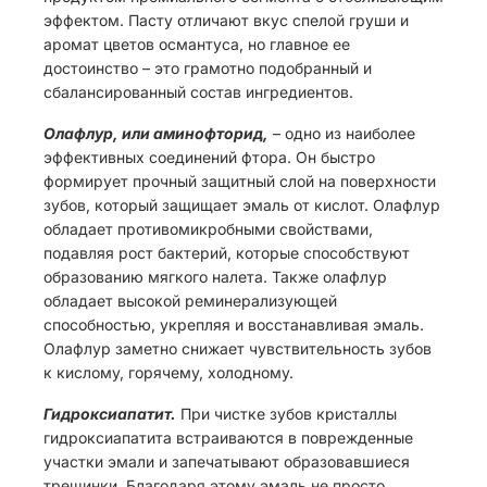
эффектом. Пасту отличают вкус спелой груши и
аромат цветов османтуса, но главное ее
достоинство – это грамотно подобранный и
сбалансированный состав ингредиентов.
Олафлур, или аминофторид,
– одно из наиболее
эффективных соединений фтора. Он быстро
формирует прочный защитный слой на поверхности
зубов, который защищает эмаль от кислот. Олафлур
обладает противомикробными свойствами,
подавляя рост бактерий, которые способствуют
образованию мягкого налета. Также олафлур
обладает высокой реминерализующей
способностью, укрепляя и восстанавливая эмаль.
Олафлур заметно снижает чувствительность зубов
к кислому, горячему, холодному.
Гидроксиапатит.
При чистке зубов кристаллы
гидроксиапатита встраиваются в поврежденные
участки эмали и запечатывают образовавшиеся
трещинки. Благодаря этому эмаль не просто