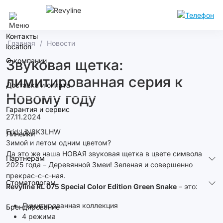
Сочи
Контакты
Главная
Новости
О компании
Звуковая щетка:
лимитированная серия к
Доставка и оплата
Новому году
Гарантия и сервис
27.11.2024
Erid:LjN8K3LHW
Линейки
Зимой и летом одним цветом?
Да это же наша НОВАЯ звуковая щетка в цвете символа
Партнерам
2025 года – Деревянной Змеи! Зеленая и совершенно
прекрас-с-с-ная.
Стоматологам
Revyline RL 075 Special Color Edition Green Snake
– это:
Лимитированная коллекция
Брендирование
4 режима