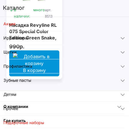
Каталог
В
много
арт.
наличии:
8513
Акция
Насадка Revyline RL
075 Special Color
Edition Green Snake,
Ирригаторы
2 шт.
990р.
Щетки
Профилактика
В корзину
Зубные пасты
Детям
О компании
Прочее
Где купить
Подарочные наборы