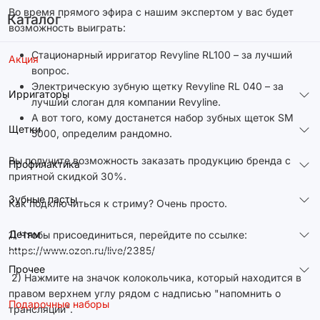
Во время прямого эфира с нашим экспертом у вас будет
Каталог
возможность выиграть:
Стационарный ирригатор Revyline RL100 – за лучший
Акция
вопрос.
Электрическую зубную щетку Revyline RL 040 – за
Ирригаторы
лучший слоган для компании Revyline.
А вот того, кому достанется набор зубных щеток SM
Щетки
5000, определим рандомно.
Вы получите возможность заказать продукцию бренда с
Профилактика
приятной скидкой 30%.
Зубные пасты
Как подключиться к стриму? Очень просто.
Детям
1) Чтобы присоединиться, перейдите по ссылке:
https://www.ozon.ru/live/2385/
Прочее
2) Нажмите на значок колокольчика, который находится в
правом верхнем углу рядом с надписью "напомнить о
Подарочные наборы
трансляции".