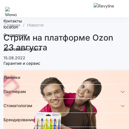
Сочи
Контакты
Главная
Новости
О компании
Стрим на платформе Ozon
23 августа
Доставка и оплата
15.08.2022
Гарантия и сервис
Линейки
Партнерам
Стоматологам
Брендирование