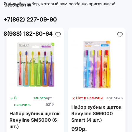
Выбирайте набор, который вам особенно приглянулся!
Мероприятия
+7(862) 227-09-90
8(988) 182-80-64
В
много
арт.
Нет в наличии
арт. 5646
наличии:
5219
Набор зубных щеток
Набор зубных щеток
Revyline SM6000
Revyline SM5000 (6
Smart (4 шт.)
шт.)
990р.