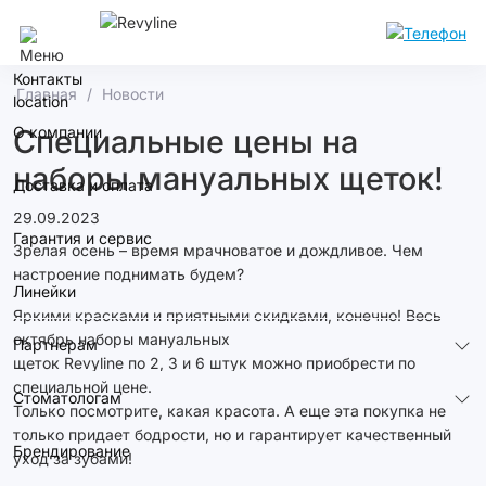
Сочи
Контакты
Главная
Новости
О компании
Специальные цены на
наборы мануальных щеток!
Доставка и оплата
29.09.2023
Гарантия и сервис
Зрелая осень – время мрачноватое и дождливое. Чем
настроение поднимать будем?
Линейки
Яркими красками и приятными скидками, конечно! Весь
октябрь наборы мануальных
Партнерам
щеток Revyline по 2, 3 и 6 штук можно приобрести по
специальной цене.
Стоматологам
Только посмотрите, какая красота. А еще эта покупка не
только придает бодрости, но и гарантирует качественный
Брендирование
уход за зубами!