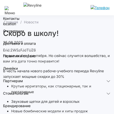
Сочи
Контакты
Главная
Новости
О компании
Скоро в школу!
25.08.2025
Доставка и оплата
Erid:2W5zFJdTUZ6
Не все любят 1 сентября. Но сейчас случится волшебство, и
Гарантия и сервис
вам эта дата точно понравится!
Линейки
В честь начала нового рабоче-учебного периода Revyline
запускает мощные скидки до 30%
Партнерам
Крутые ирригаторы, как стационарные, так и
портативные
Стоматологам
Звуковые щетки для детей и взрослых
Брендирование
Новые бомбические модели и хиты продаж