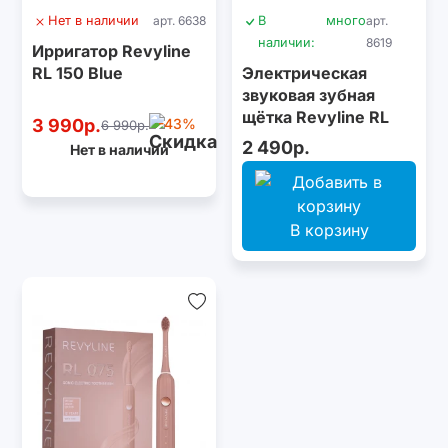
Нет в наличии
арт. 6638
В
много
арт.
наличии:
8619
Ирригатор Revyline
RL 150 Blue
Электрическая
звуковая зубная
щётка Revyline RL
3 990р.
-43%
6 990р.
025 Baby Kitty, Beige
2 490р.
Нет в наличии
В корзину