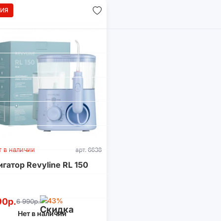
ИЯ
т в наличии
арт. 6638
гатор Revyline RL 150
90р.
-43%
6 990р.
Нет в наличии