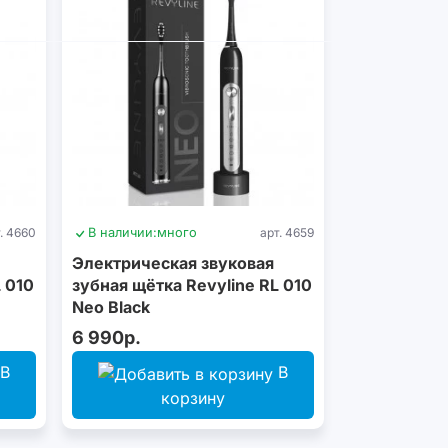
. 4660
В наличии:
много
арт. 4659
Электрическая звуковая
 010
зубная щётка Revyline RL 010
Neo Black
6 990р.
В
В
корзину