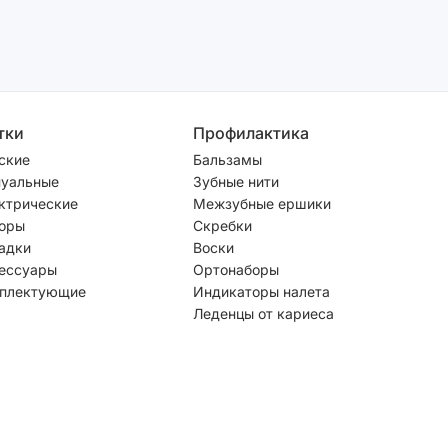
тки
Профилактика
ские
Бальзамы
уальные
Зубные нити
ктрические
Межзубные ершики
оры
Скребки
адки
Воски
ессуары
Ортонаборы
плектующие
Индикаторы налета
Леденцы от кариеса