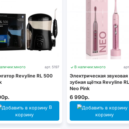
наличии:
много
арт. 5197
В наличии:
много
арт
гатор Revyline RL 500
Электрическая звуковая
k
зубная щётка Revyline RL
Neo Pink
90р.
6 990р.
В
корзину
корзину