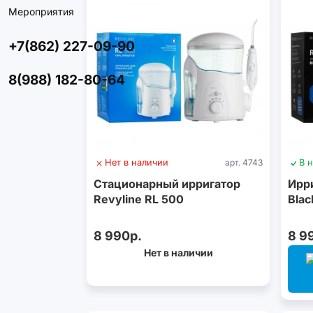
Мероприятия
+7(862) 227-09-90
8(988) 182-80-64
Нет в наличии
арт. 4743
В 
Стационарный ирригатор
Ирри
Revyline RL 500
Blac
8 990р.
8 9
Нет в наличии