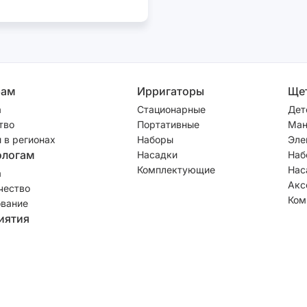
рам
Ирригаторы
Ще
а
Стационарные
Дет
тво
Портативные
Ман
 в регионах
Наборы
Эле
ологам
Насадки
Наб
Комплектующие
Нас
а
Акс
чество
Ком
вание
иятия