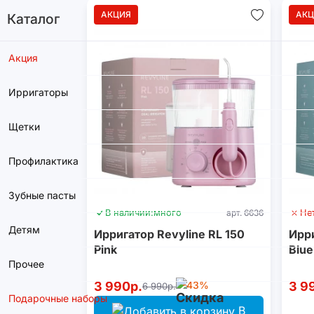
АКЦИЯ
АКЦ
Каталог
Акция
Ирригаторы
Щетки
Профилактика
Зубные пасты
В наличии:
много
арт. 6636
Не
Детям
Ирригатор Revyline RL 150
Ирри
Pink
Blue
Прочее
3 990р.
-43%
3 9
6 990р.
Подарочные наборы
В