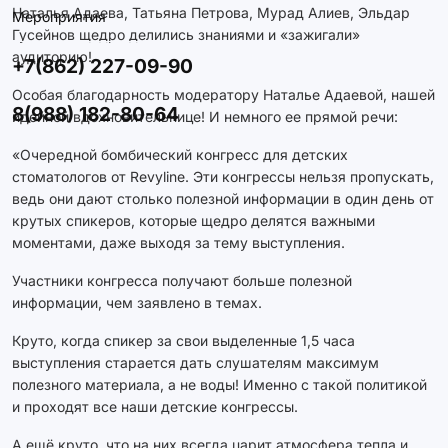
Наталья Адаева, Татьяна Петрова, Мурад Алиев, Эльдар
Мероприятия
Гусейнов щедро делились знаниями и «зажигали»
аудиторию!
+7(862) 227-09-90
Особая благодарность модератору Наталье Адаевой, нашей
8(988) 182-80-64
идейной вдохновительнице! И немного ее прямой речи:
«Очередной бомбический конгресс для детских
стоматологов от Revyline. Эти конгрессы нельзя пропускать,
ведь они дают столько полезной информации в один день от
крутых спикеров, которые щедро делятся важными
моментами, даже выходя за тему выступления.
Участники конгресса получают больше полезной
информации, чем заявлено в темах.
Круто, когда спикер за свои выделенные 1,5 часа
выступления старается дать слушателям максимум
полезного материала, а не воды! Именно с такой политикой
и проходят все наши детские конгрессы.
А ещё круто, что на них всегда царит атмосфера тепла и