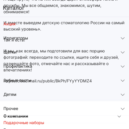
дружбы. Мы все общаемся, знакомимся, шутим,
Каталог
обнимаемся!
И вместе выведем детскую стоматологию России на самый
Акция
высокий уровень».
Ирригаторы
Так и есть!
И мы, как всегда, мы подготовили для вас порцию
Щетки
фотографий: переходите по ссылке, ищите себя и друзей,
размещайте фото, отмечайте нас и рассказывайте о
Профилактика
впечатлениях!
Зубные пасты
https://cloud.mail.ru/public/BkPh/FYyYYDMZ4
Детям
Прочее
О компании
Подарочные наборы