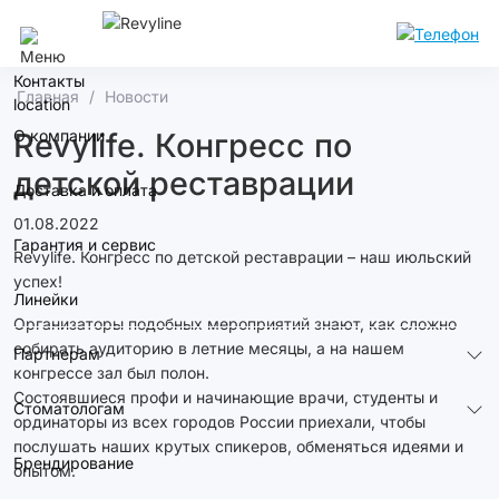
Сочи
Контакты
Главная
Новости
О компании
Revylife. Конгресс по
детской реставрации
Доставка и оплата
01.08.2022
Гарантия и сервис
Revylife. Конгресс по детской реставрации – наш июльский
успех!
Линейки
Организаторы подобных мероприятий знают, как сложно
собирать аудиторию в летние месяцы, а на нашем
Партнерам
конгрессе зал был полон.
Состоявшиеся профи и начинающие врачи, студенты и
Стоматологам
ординаторы из всех городов России приехали, чтобы
послушать наших крутых спикеров, обменяться идеями и
Брендирование
опытом.