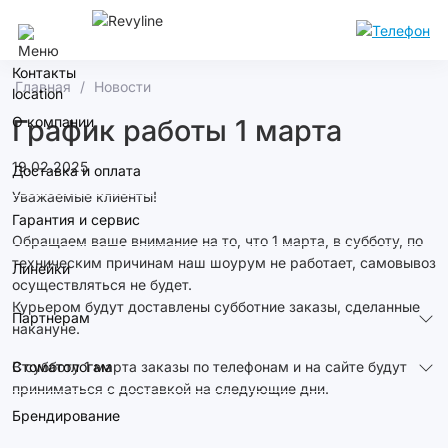
Сочи
Контакты
Главная
Новости
О компании
График работы 1 марта
19.02.2025
Доставка и оплата
Уважаемые клиенты!
Гарантия и сервис
Обращаем ваше внимание на то, что 1 марта, в субботу, по
техническим причинам наш шоурум не работает, самовывоз
Линейки
осуществляться не будет.
Курьером будут доставлены субботние заказы, сделанные
Партнерам
накануне.
Стоматологам
В субботу 1 марта заказы по телефонам и на сайте будут
приниматься с доставкой на следующие дни.
Брендирование