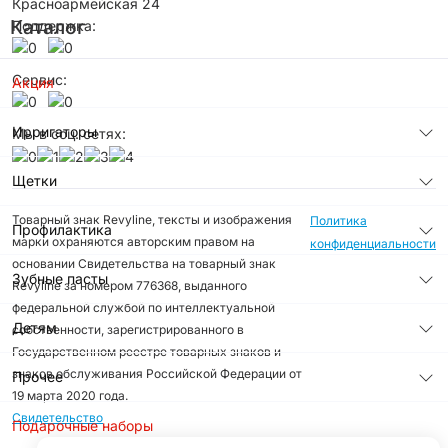
Красноармейская 24
Каталог
Поддержка:
Сервис:
Акция
Ирригаторы
Мы в соц. сетях:
Щетки
Товарный знак Revyline, тексты и изображения
Политика
Профилактика
марки охраняются авторским правом на
конфиденциальности
основании Свидетельства на товарный знак
Зубные пасты
Revyline за номером 776368, выданного
федеральной службой по интеллектуальной
Детям
собственности, зарегистрированного в
Государственном реестре товарных знаков и
знаков обслуживания Российской Федерации от
Прочее
19 марта 2020 года.
Свидетельство
Подарочные наборы