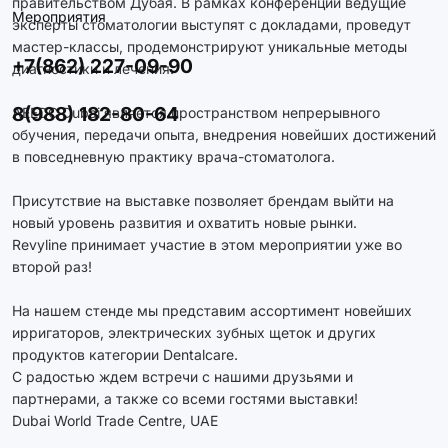
правительством Дубая. В рамках конференции ведущие
Мероприятия
эксперты стоматологии выступят с докладами, проведут
мастер-классы, продемонстрируют уникальные методы
+7(862) 227-09-90
диагностики и лечения.
⠀
8(988) 182-80-64
AEEDC Dubai является пространством непрерывного
обучения, передачи опыта, внедрения новейших достижений
в повседневную практику врача-стоматолога.
⠀
Присутствие на выставке позволяет брендам выйти на
новый уровень развития и охватить новые рынки.
Revyline принимает участие в этом мероприятии уже во
второй раз!
⠀
На нашем стенде мы представим ассортимент новейших
ирригаторов, электрических зубных щеток и других
продуктов категории Dentalcare.
С радостью ждем встречи с нашими друзьями и
партнерами, а также со всеми гостями выставки!
Dubai World Trade Centre, UAE