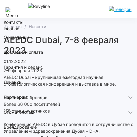
Сочи
Контакты
Главная
Новости
О компании
AEEDC Dubai, 7-8 февраля
2023
Доставка и оплата
01.12.2022
Гарантия и сервис
7-9 февраля 2023
AEEDC Dubai – крупнейшая ежегодная научная
Линейки
стоматологическая конференция и выставка в мире.
⠀
Партнерам
Более 4800 брендов
Более 66 000 посетителей
155 стран-участников
Стоматологам
⠀
Конференция AEEDC в Дубае проводится в сотрудничестве с
Брендирование
Управлением здравоохранения Дубая – DHA,