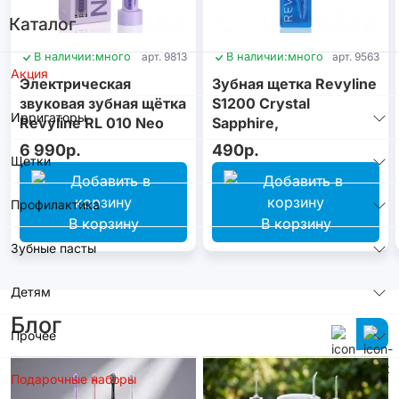
Каталог
В наличии:
много
арт. 9813
В наличии:
много
арт. 9563
Акция
Электрическая
Зубная щетка Revyline
звуковая зубная щётка
S1200 Crystal
Ирригаторы
Revyline RL 010 Neo
Sapphire,
Violet
монопучковая
6 990р.
490р.
Щетки
Профилактика
В корзину
В корзину
Зубные пасты
Детям
Блог
Прочее
Подарочные наборы