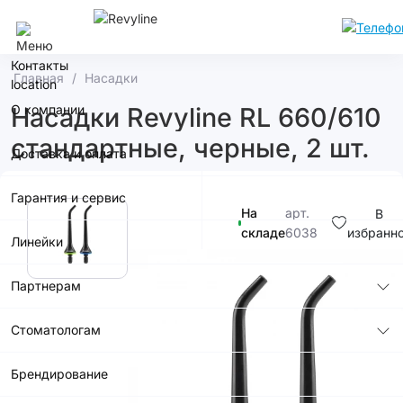
Сочи
Контакты
Главная
Насадки
О компании
Насадки Revyline RL 660/610
стандартные, черные, 2 шт.
Доставка и оплата
Гарантия и сервис
На
арт.
В
складе
6038
избранн
Линейки
990р.
Партнерам
Стоматологам
Брендирование
В корзину