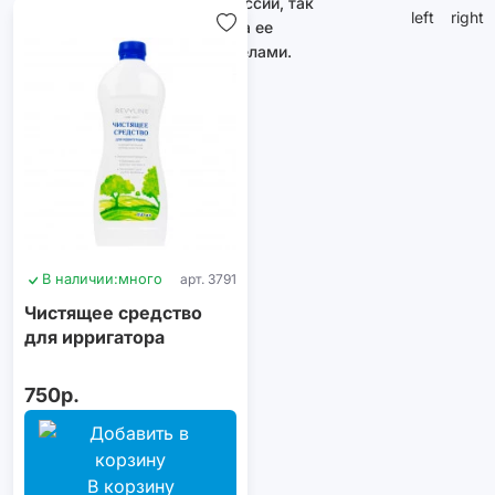
как в России, так
и за ее
пределами.
В наличии:
много
арт. 3791
Чистящее средство
для ирригатора
750р.
В корзину