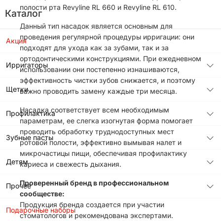
полости рта Revyline RL 660 и Revyline RL 610.
Каталог
Данный тип насадок является основным для
проведения регулярной процедуры ирригации: они
Акция
подходят для ухода как за зубами, так и за
ортодонтическими конструкциями. При ежедневном
Ирригаторы
использовании они постепенно изнашиваются,
эффективность чистки зубов снижается, и поэтому
Щетки
важно проводить замену каждые три месяца.
Насадка соответствует всем необходимым
Профилактика
параметрам, ее слегка изогнутая форма помогает
проводить обработку труднодоступных мест
Зубные пасты
ротовой полости, эффективно вымывая налет и
микрочастицы пищи, обеспечивая профилактику
Детям
кариеса и свежесть дыхания.
Проверенный бренд в профессиональном
Прочее
сообществе:
Продукция бренда создается при участии
Подарочные наборы
стоматологов и рекомендована экспертами.