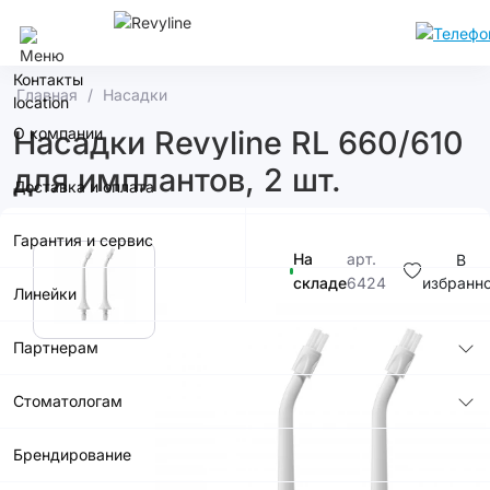
Сочи
Контакты
Главная
Насадки
О компании
Насадки Revyline RL 660/610
для имплантов, 2 шт.
Доставка и оплата
Гарантия и сервис
На
арт.
В
складе
6424
избранн
Линейки
990р.
Партнерам
Стоматологам
Брендирование
В корзину