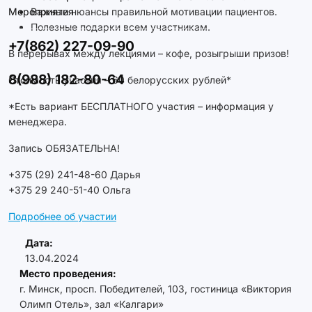
Мероприятия
Важные нюансы правильной мотивации пациентов.
Полезные подарки всем участникам.
+7(862) 227-09-90
В перерывах между лекциями – кофе, розыгрыши призов!
8(988) 182-80-64
Стоимость участия – 60 белорусских рублей*
*Есть вариант БЕСПЛАТНОГО участия – информация у
менеджера.
Запись ОБЯЗАТЕЛЬНА!
+375 (29) 241-48-60 Дарья
+375 29 240-51-40 Ольга
Подробнее об участии
Дата:
13.04.2024
Место проведения:
г. Минск, просп. Победителей, 103, гостиница «Виктория
Олимп Отель», зал «Калгари»