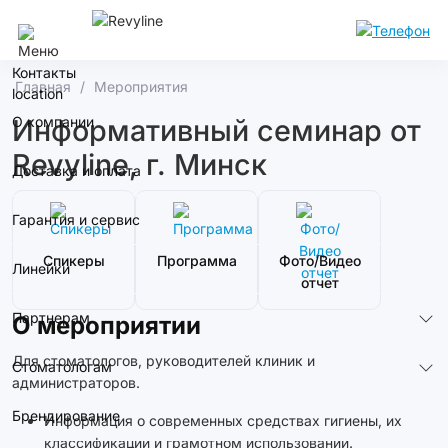
Сочи
Контакты
Главная
Мероприятия
О компании
Информативный семинар от
Revyline, г. Минск
Доставка и оплата
Гарантия и сервис
Спикеры
Программа
Фото/Видео
Линейки
отчет
Партнерам
О мероприятии
Для стоматологов, руководителей клиник и
Стоматологам
администраторов.
Брендирование
Информация о современных средствах гигиены, их
классификации и грамотном использовании.