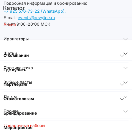
Подробная информация и бронирование:
Каталог
+7 925 576-73-22 (WhatsApp).
E-mail:
events@revyline.ru
Пн–пт 9:00–20:00 МСК
Акция
Ирригаторы
Щетки
О компании
Профилактика
Где купить
Зубные пасты
Партнерам
Детям
Стоматологам
Прочее
Брендирование
Подарочные наборы
Мероприятия