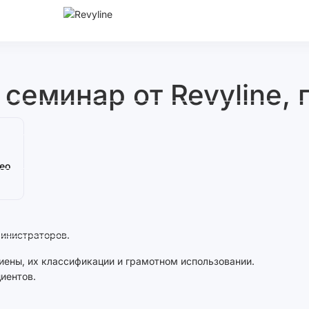
еминар от Revyline, 
ео
министраторов.
ены, их классификации и грамотном использовании.
иентов.