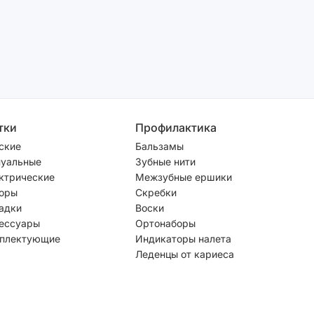
тки
Профилактика
ские
Бальзамы
уальные
Зубные нити
ктрические
Межзубные ершики
оры
Скребки
адки
Воски
ессуары
Ортонаборы
плектующие
Индикаторы налета
Леденцы от кариеса