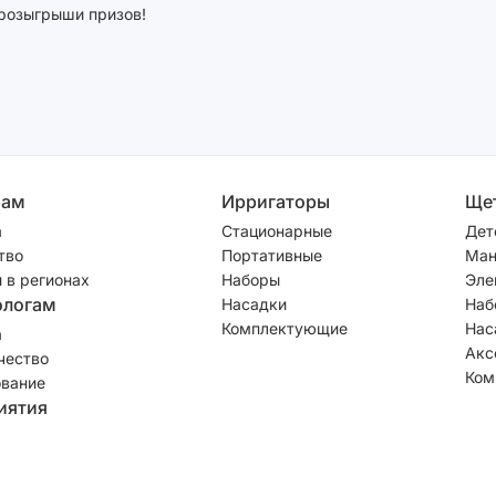
розыгрыши призов!
рам
Ирригаторы
Ще
а
Стационарные
Дет
тво
Портативные
Ман
 в регионах
Наборы
Эле
ологам
Насадки
Наб
Комплектующие
Нас
а
Акс
чество
Ком
вание
иятия