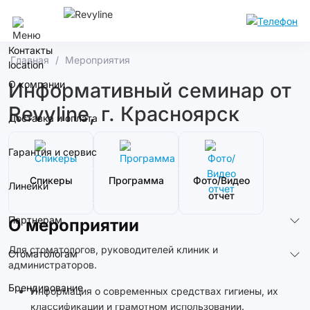
Сочи
Контакты
Главная
Мероприятия
О компании
Информативный семинар от
Revyline, г. Красноярск
Доставка и оплата
Гарантия и сервис
Спикеры
Программа
Фото/Видео
Линейки
отчет
Партнерам
О мероприятии
Для стоматологов, руководителей клиник и
Стоматологам
администраторов.
Брендирование
Информация о современных средствах гигиены, их
классификации и грамотном использовании.