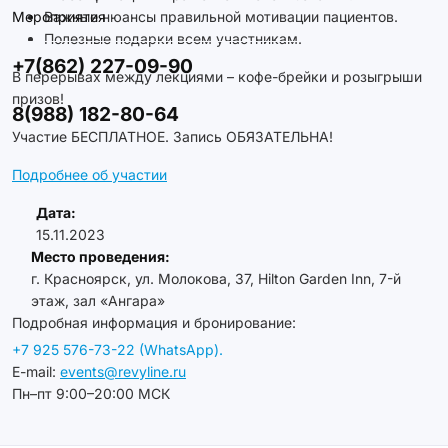
Мероприятия
Важные нюансы правильной мотивации пациентов.
Полезные подарки всем участникам.
+7(862) 227-09-90
В перерывах между лекциями – кофе-брейки и розыгрыши
призов!
8(988) 182-80-64
Участие БЕСПЛАТНОЕ. Запись ОБЯЗАТЕЛЬНА!
Подробнее об участии
Дата:
15.11.2023
Место проведения:
г. Красноярск, ул. Молокова, 37, Hilton Garden Inn, 7-й
этаж, зал «Ангара»
Подробная информация и бронирование:
+7 925 576-73-22 (WhatsApp).
E-mail:
events@revyline.ru
Пн–пт 9:00–20:00 МСК