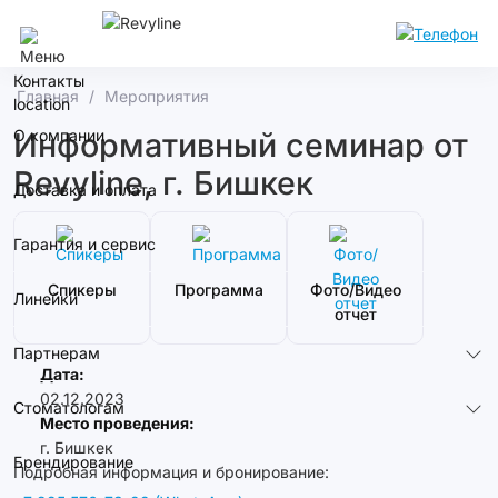
Сочи
Контакты
Главная
Мероприятия
О компании
Информативный семинар от
Revyline, г. Бишкек
Доставка и оплата
Гарантия и сервис
Спикеры
Программа
Фото/Видео
Линейки
отчет
Партнерам
Дата:
02.12.2023
Стоматологам
Место проведения:
г. Бишкек
Брендирование
Подробная информация и бронирование: