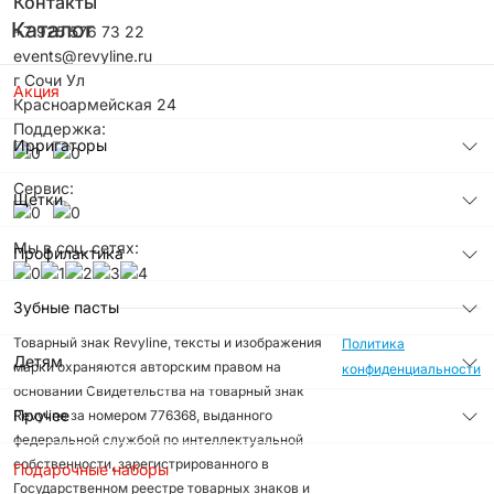
Контакты
Каталог
+7 925 576 73 22
events@revyline.ru
г Сочи Ул
Акция
Красноармейская 24
Поддержка:
Ирригаторы
Сервис:
Щетки
Мы в соц. сетях:
Профилактика
Зубные пасты
Товарный знак Revyline, тексты и изображения
Политика
Детям
марки охраняются авторским правом на
конфиденциальности
основании Свидетельства на товарный знак
Прочее
Revyline за номером 776368, выданного
федеральной службой по интеллектуальной
собственности, зарегистрированного в
Подарочные наборы
Государственном реестре товарных знаков и