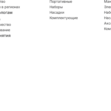
тво
Портативные
Ман
 в регионах
Наборы
Эле
ологам
Насадки
Наб
Комплектующие
Нас
а
Акс
чество
Ком
вание
иятия