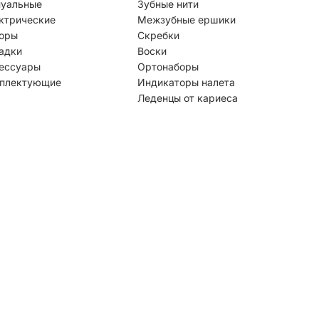
уальные
Зубные нити
ктрические
Межзубные ершики
оры
Скребки
адки
Воски
ессуары
Ортонаборы
плектующие
Индикаторы налета
Леденцы от кариеса