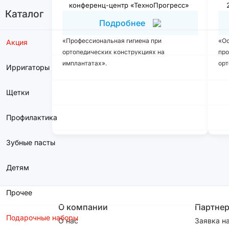
конференц-центр «ТехноПрогресс»
Каталог
Подробнее
«Профессиональная гигиена при
«Ос
Акция
ортопедических конструкциях на
про
имплантатах».
орт
Ирригаторы
Щетки
Профилактика
Зубные пасты
Детям
Прочее
О компании
Партне
Подарочные наборы
О нас
Заявка н