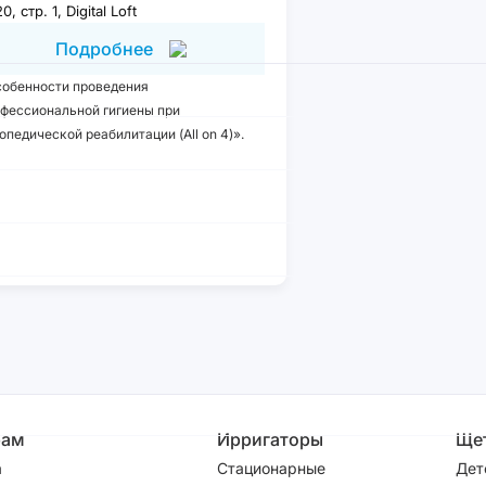
20, стр. 1, Digital Loft
Подробнее
обенности проведения
фессиональной гигиены при
опедической реабилитации (All on 4)».
рам
Ирригаторы
Ще
а
Стационарные
Дет