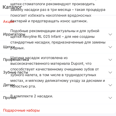
щетки стоматологи рекомендуют производить
Каталог
замену насадки раз в три месяца – такая процедура
помогает избежать накопления вредоносных
бактерий и предотвращать износ щетинок.
Акция
Подобные рекомендации актуальны и для зубной
Ирригаторы
щетки Revyline RL 025 Infant – для нее созданы
стандартные насадки, предназначенные для замены
Щетки
родных.
Щетина насадок изготовлена из
Профилактика
высококачественного материала Dupont, что
способствует качественному очищению зубов от
Зубные пасты
зубного налета, в том числе в труднодоступных
местах, и мягкому деликатному уходу за деснами и
Детям
полостью рта.
В комплекте 2 насадки.
Прочее
Подарочные наборы