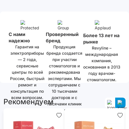
С нами
Проверенный
Более 13 лет на
надежно
бренд
рынке
Гарантия на
Продукция
Revyline –
электроприборы
бренда создается
международная
— 2 года,
при участии
компания,
сервисные
стоматологов и
основанная в 2013
центры по всей
рекомендована
году врачом-
России, быстрый
экспертами. Мы
стоматологом.
ремонт и
сотрудничаем с
консультация по
10 тысячами
всем вопросам.
докторов и с
Рекомендуем
тысячами клиник
как в России, так
и за ее
пределами.