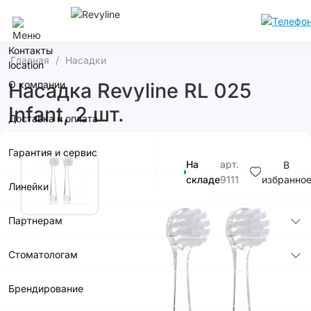
Сочи
Контакты
Главная
Насадки
О компании
Насадка Revyline RL 025
Infant, 2 шт.
Доставка и оплата
Гарантия и сервис
На
арт.
В
складе
9111
избранно
Линейки
990р.
Партнерам
Стоматологам
Брендирование
В корзину