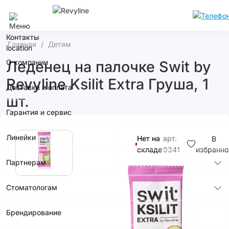
Сочи
Контакты
Главная
Детям
О компании
Леденец на палочке Swit by
Revyline Ksilit Extra Груша, 1
Доставка и оплата
шт.
Гарантия и сервис
Линейки
Нет на
арт.
В
складе
9341
избранно
Партнерам
120р.
Стоматологам
Купить в
Брендирование
приложении