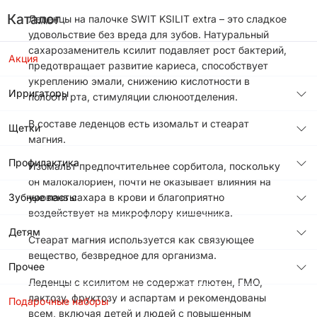
Каталог
Леденцы на палочке SWIT KSILIT extra – это сладкое
удовольствие без вреда для зубов. Натуральный
сахарозаменитель ксилит подавляет рост бактерий,
Акция
предотвращает развитие кариеса, способствует
укреплению эмали, снижению кислотности в
Ирригаторы
полости рта, стимуляции слюноотделения.
В составе леденцов есть изомальт и стеарат
Щетки
магния.
Профилактика
Изомальт предпочтительнее сорбитола, поскольку
он малокалориен, почти не оказывает влияния на
Зубные пасты
уровень сахара в крови и благоприятно
воздействует на микрофлору кишечника.
Детям
Стеарат магния используется как связующее
вещество, безвредное для организма.
Прочее
Леденцы с ксилитом не содержат глютен, ГМО,
лактозу, фруктозу и аспартам и рекомендованы
Подарочные наборы
всем, включая детей и людей с повышенным