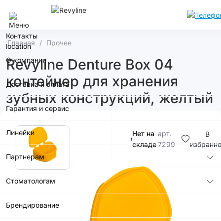
Сочи
Контакты
Главная
Прочее
О компании
Revyline Denture Box 04
контейнер для хранения
Доставка и оплата
зубных конструкций, желтый
Гарантия и сервис
Линейки
Нет на
арт.
В
складе
7299
избранн
Партнерам
200р.
Стоматологам
Купить в
Брендирование
приложении