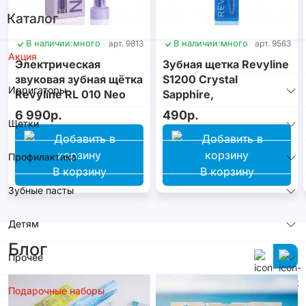
Каталог
В наличии:
много
арт. 9813
В наличии:
много
арт. 9563
Акция
Электрическая
Зубная щетка Revyline
звуковая зубная щётка
S1200 Crystal
Ирригаторы
Revyline RL 010 Neo
Sapphire,
Violet
монопучковая
6 990р.
490р.
Щетки
Профилактика
В корзину
В корзину
Зубные пасты
Детям
Блог
Прочее
Подарочные наборы