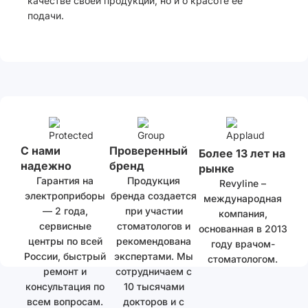
качестве своей продукции, но и о красоте ее
подачи.
С нами
Проверенный
Более 13 лет на
надежно
бренд
рынке
Гарантия на
Продукция
Revyline –
электроприборы
бренда создается
международная
— 2 года,
при участии
компания,
сервисные
стоматологов и
основанная в 2013
центры по всей
рекомендована
году врачом-
России, быстрый
экспертами. Мы
стоматологом.
ремонт и
сотрудничаем с
консультация по
10 тысячами
всем вопросам.
докторов и с