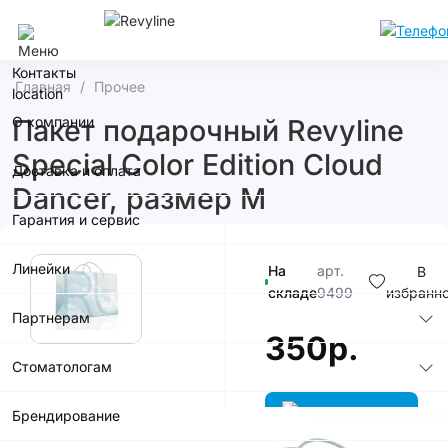
Сочи
Контакты
Главная
Прочее
О компании
Пакет подарочный Revyline
Special Color Edition Cloud
Доставка и оплата
Dancer, размер М
Гарантия и сервис
Линейки
На
арт.
В
складе
9499
избранн
Партнерам
350р.
Стоматологам
Брендирование