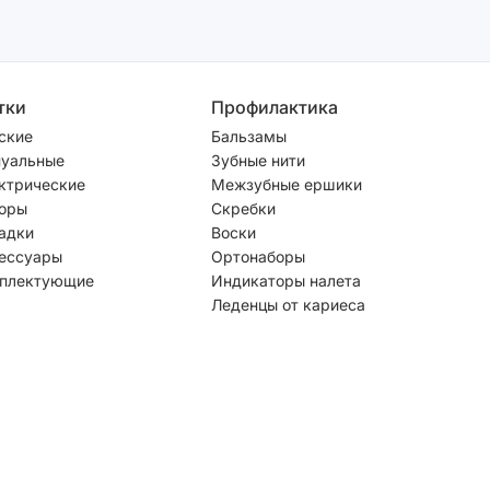
тки
Профилактика
ские
Бальзамы
уальные
Зубные нити
ктрические
Межзубные ершики
оры
Скребки
адки
Воски
ессуары
Ортонаборы
плектующие
Индикаторы налета
Леденцы от кариеса