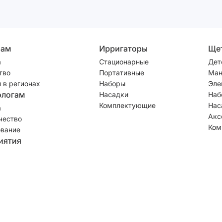
рам
Ирригаторы
Ще
а
Стационарные
Дет
тво
Портативные
Ман
 в регионах
Наборы
Эле
ологам
Насадки
Наб
Комплектующие
Нас
а
Акс
чество
Ком
вание
иятия