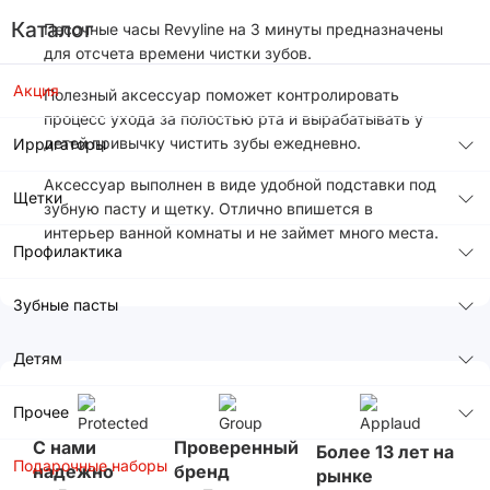
Каталог
Песочные часы Revyline на 3 минуты предназначены
для отсчета времени чистки зубов.
Акция
Полезный аксессуар поможет контролировать
процесс ухода за полостью рта и вырабатывать у
детей привычку чистить зубы ежедневно.
Ирригаторы
Аксессуар выполнен в виде удобной подставки под
Щетки
зубную пасту и щетку. Отлично впишется в
интерьер ванной комнаты и не займет много места.
Профилактика
Зубные пасты
Детям
Прочее
С нами
Проверенный
Более 13 лет на
Подарочные наборы
надежно
бренд
рынке