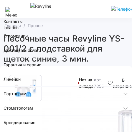
Сочи
Контакты
Главная
Прочее
О компании
Песочные часы Revyline YS-
001/2 с подставкой для
Доставка и оплата
щеток синие, 3 мин.
Гарантия и сервис
Линейки
Нет на
арт.
В
складе
7055
избранно
Партнерам
0р.
Стоматологам
Купить в
Брендирование
приложении