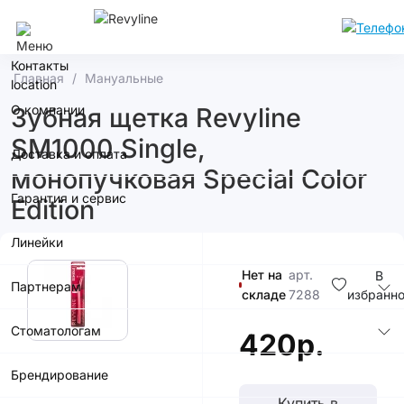
Сочи
Контакты
Главная
Мануальные
О компании
Зубная щетка Revyline
SM1000 Single,
Доставка и оплата
монопучковая Special Color
Гарантия и сервис
Edition
Линейки
Нет на
арт.
В
Партнерам
складе
7288
избранн
Стоматологам
420р.
Брендирование
Купить в