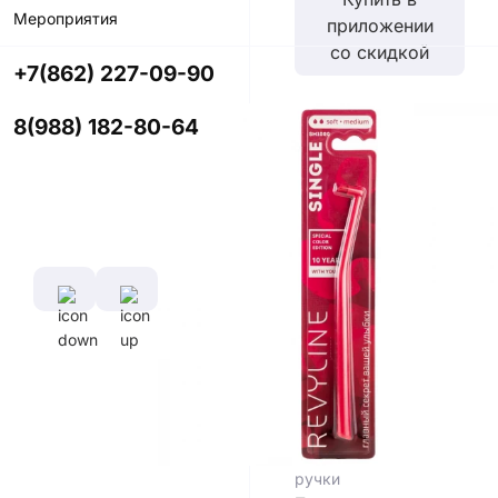
Мероприятия
приложении
со скидкой
+7(862) 227-09-90
Цвет
8(988) 182-80-64
Характеристики
Диаметр
Длина
щетины,
ручки,
мм
см
0,1 мм
16,5
см
Длина
щетины,
мм
7 мм
Материал
ручки