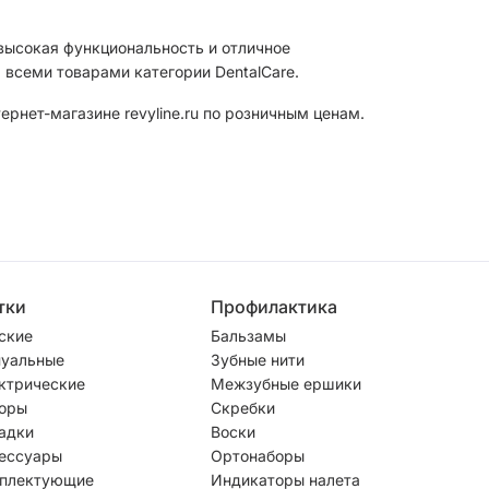
 высокая функциональность и отличное
 всеми товарами категории DentalCare.
рнет-магазине revyline.ru по розничным ценам.
тки
Профилактика
ские
Бальзамы
уальные
Зубные нити
ктрические
Межзубные ершики
оры
Скребки
адки
Воски
ессуары
Ортонаборы
плектующие
Индикаторы налета