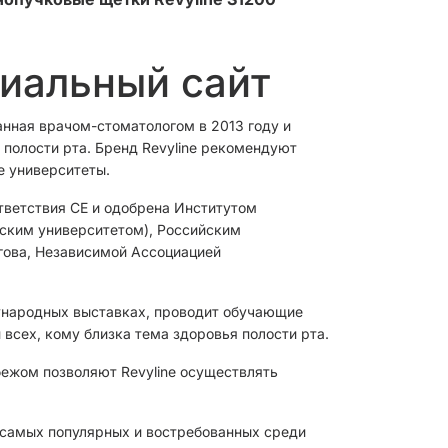
циальный сайт
анная врачом-стоматологом в 2013 году и
полости рта. Бренд Revyline рекомендуют
е университеты.
тветствия CЕ и одобрена Институтом
овским университетом), Российским
гова, Независимой Ассоциацией
ународных выставках, проводит обучающие
 всех, кому близка тема здоровья полости рта.
бежом позволяют Revyline осуществлять
з самых популярных и востребованных среди