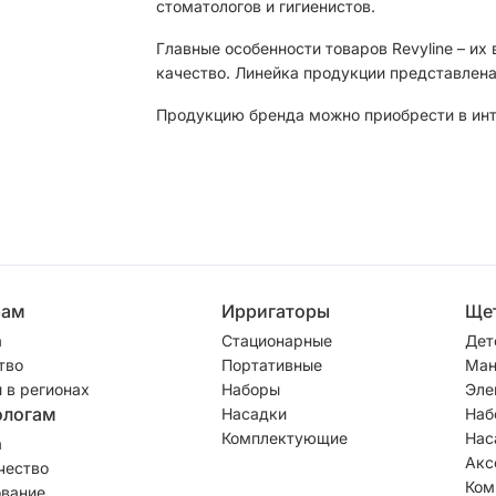
стоматологов и гигиенистов.
Главные особенности товаров Revyline – их
качество. Линейка продукции представлена
Продукцию бренда можно приобрести в инте
рам
Ирригаторы
Ще
а
Стационарные
Дет
тво
Портативные
Ман
 в регионах
Наборы
Эле
ологам
Насадки
Наб
Комплектующие
Нас
а
Акс
чество
Ком
вание