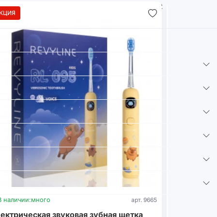
КЦИЯ
В наличии:
много
арт. 9665
В наличии:
м
ектрическая звуковая зубная щетка
Стерилизат