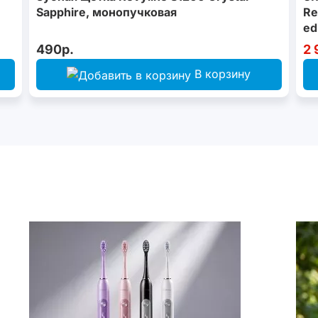
Sapphire, монопучковая
Re
ed
490р.
2 
В корзину