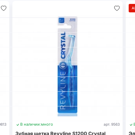
А
9813
В наличии:
много
арт. 9563
Зубная щетка Revyline S1200 Crystal
Эл