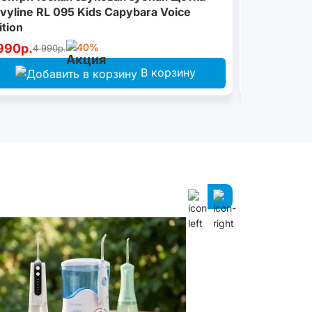
vyline RL 095 Kids Capybara Voice
ition
990р.
-40%
4 990р.
4 990р.
В корзину